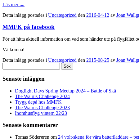
Läs mer
→
Detta inlägg postades i
Uncategorized
den
2016-04-12
av
Joan Wallg
MMFK på facebook
För att hitta aktuell information om vad som händer ute på flygfäl
Välkomna!
Detta inlägg postades i
Uncategorized
den
2015-08-25
av
Joan Wallg
Sök
efter:
Senaste inläggen
Dogfight Days Spring Meetup 2024 – Battle of Skå
The Walrus Challenge 2024
Trygg depå hos MMFK
The Walrus Challenge 2023
Inomhusflyg vintern 22/23
Senaste kommentarer
Tomas Södergren
om
24 volt-skena för våra batteriladdare – p