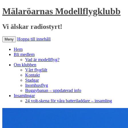
Mälaröarnas Modellflygklubb
Vi älskar radiostyrt!
Hoppa till innehåll
Meny
Hem
Bli medlem
Vad är modellflyg?
Om klubben
Vårt flygfält
Kontakt
Stadgar
Inomhusflyg
Buggybanan – uppdaterad info
Insamlingar
24 volt-skena för våra batteriladdare – insamling