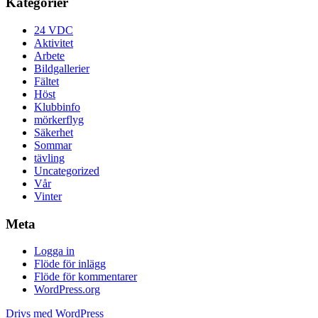
Kategorier
24 VDC
Aktivitet
Arbete
Bildgallerier
Fältet
Höst
Klubbinfo
mörkerflyg
Säkerhet
Sommar
tävling
Uncategorized
Vår
Vinter
Meta
Logga in
Flöde för inlägg
Flöde för kommentarer
WordPress.org
Drivs med WordPress