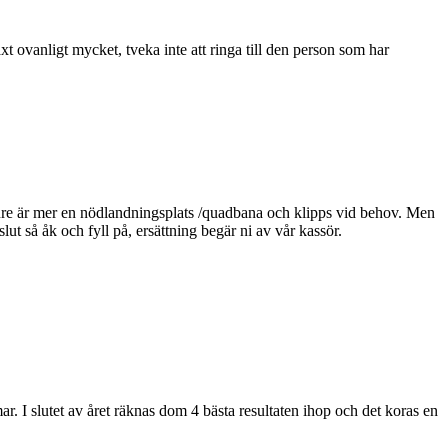
äxt ovanligt mycket, tveka inte att ringa till den person som har
n inre är mer en nödlandningsplats /quadbana och klipps vid behov. Men
ut så åk och fyll på, ersättning begär ni av vår kassör.
 slutet av året räknas dom 4 bästa resultaten ihop och det koras en