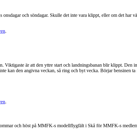
vis onsdagar och söndagar. Skulle det inte vara klippt, eller om det har v
ren
.
en. Viktigaste är att den yttre start och landningsbanan blir klippt. De
 inte kan den angivna veckan, så ring och byt vecka. Börjar bensinen ta sl
ren
.
ommar och höst på MMFK-s modellflygfält i Skå för MMFK-s medlemar. I