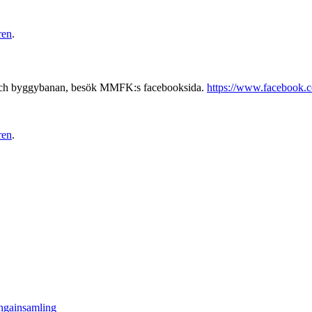
ren
.
tet och byggybanan, besök MMFK:s facebooksida.
https://www.facebook.
ren
.
engainsamling