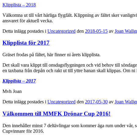
Klipplista – 2018
Välkomna ut till vårt härliga flygfält. Klippning av fältet sker vanligt
ansvaret för aktuell vecka.
Detta inlägg postades i
Uncategorized
den
2018-05-15
av
Joan Wallg
Klipplista för 2017
Gräset frodas på fältet, här finner ni årets klipplista.
Det skall vara klippt till onsdagsflygningen och vid behov till söndag
en taxbana från depån och rakt ut till yttre banan skall klippas. Om ni
Klipplista – 2017
Mvh Joan
Detta inlägg postades i
Uncategorized
den
2017-05-30
av
Joan Wallg
Välkommen till MMFK Drönar Cup 2016!
Den innehåller minst 7 deltävlingar som kommer äga rum under vår, s
Cupvinnare för 2016.