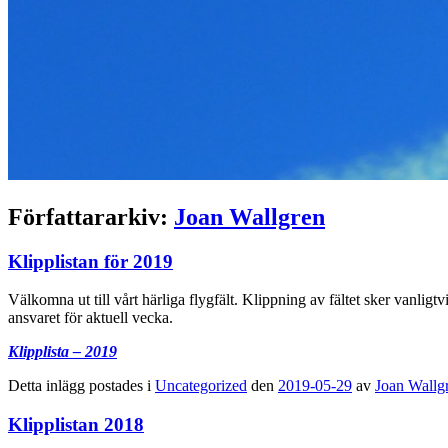
Författararkiv:
Joan Wallgren
Klipplistan för 2019
Välkomna ut till vårt härliga flygfält. Klippning av fältet sker vanligt
ansvaret för aktuell vecka.
Klipplista – 2019
Detta inlägg postades i
Uncategorized
den
2019-05-29
av
Joan Wallg
Klipplistan 2018