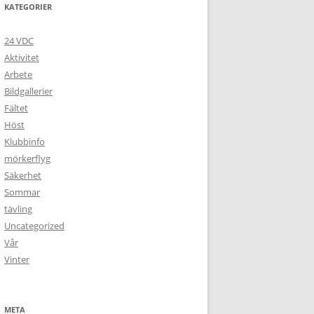
KATEGORIER
24 VDC
Aktivitet
Arbete
Bildgallerier
Fältet
Höst
Klubbinfo
mörkerflyg
Säkerhet
Sommar
tävling
Uncategorized
Vår
Vinter
META