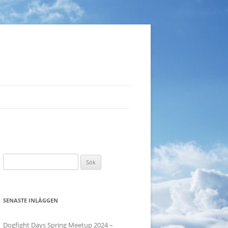
S
ö
k
e
SENASTE INLÄGGEN
f
t
Dogfight Days Spring Meetup 2024 –