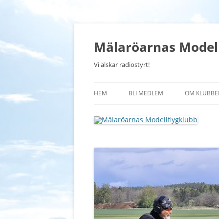
Mälaröarnas Modell
Vi älskar radiostyrt!
HEM
BLI MEDLEM
OM KLUBBE
VAD ÄR MODELLFLYG?
VÅRT FLYG
KONTAKT
STADGAR
INOMHUSF
BUGGYBAN
INFO