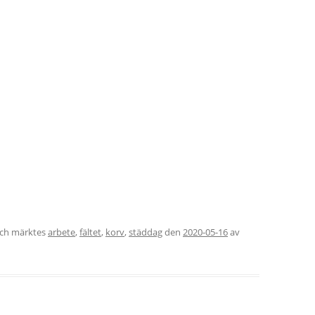
ch märktes
arbete
,
fältet
,
korv
,
städdag
den
2020-05-16
av