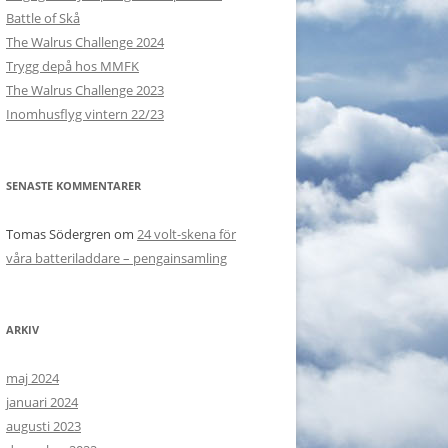
e
Battle of Skå
r
The Walrus Challenge 2024
:
Trygg depå hos MMFK
The Walrus Challenge 2023
Inomhusflyg vintern 22/23
SENASTE KOMMENTARER
Tomas Södergren
om
24 volt-skena för
våra batteriladdare – pengainsamling
ARKIV
maj 2024
januari 2024
augusti 2023