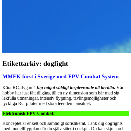
Etikettarkiv:
dogfight
MMFK först i Sverige med FPV Combat System
Kära RC-flygare!
Jag något väldigt inspirerande att berätta.
Vår
hobby har just fått tillgång till en ny dimension som bär med sig
lekfulla utmaningar, intensiv flygning, tävlingsmöjligheter och
lyckliga RC-piloter med stora leenden i ansiktet.
Elektronisk FPV Combat!
Konceptet är enkelt och samtidigt sofistikerat. Tänk dig dogfights
med modellflygplan där du själv sitter i cockpit. Du kan skjuta och