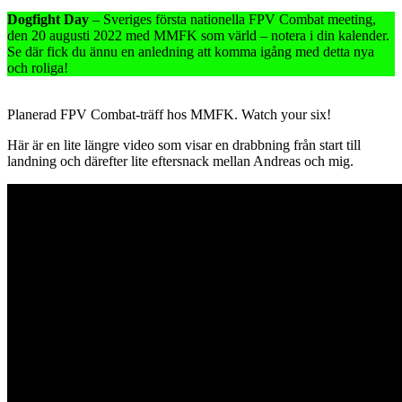
Dogfight Day
– Sveriges första nationella FPV Combat meeting,
den 20 augusti 2022 med MMFK som värld – notera i din kalender.
Se där fick du ännu en anledning att komma igång med detta nya
och roliga!
Planerad FPV Combat-träff hos MMFK. Watch your six!
Här är en lite längre video som visar en drabbning från start till
landning och därefter lite eftersnack mellan Andreas och mig.