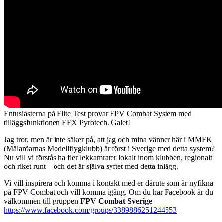
Entusiasterna på Flite Test provar FPV Combat System med
tilläggsfunktionen EFX Pyrotech. Galet!
Jag tror, men är inte säker på, att jag och mina vänner här i MMFK
(Mälaröarnas Modellflygklubb) är först i Sverige med detta system?
Nu vill vi förstås ha fler lekkamrater lokalt inom klubben, regionalt
och riket runt – och det är själva syftet med detta inlägg.
Vi vill inspirera och komma i kontakt med er därute som är nyfikna
på FPV Combat och vill komma igång. Om du har Facebook är du
välkommen till gruppen
FPV Combat Sverige
https://www.facebook.com/groups/3389886251244553