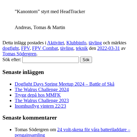
”Kanontorn” styrt med HeadTracker
Andreas, Tomas & Martin
Detta inlägg postades i
Aktivitet
,
Klubbinfo
,
tävling
och märktes
dogfight
,
FPV
,
FPV Combat
,
tävling
,
teknik
den
2022-03-31
av
Tomas Södergren
.
Sök efter:
Senaste inläggen
Dogfight Days Spring Meetup 2024 – Battle of Skå
The Walrus Challenge 2024
Trygg depå hos MMFK
The Walrus Challenge 2023
Inomhusflyg vintern 22/23
Senaste kommentarer
Tomas Södergren
om
24 volt-skena för våra batteriladdare –
pengainsamling