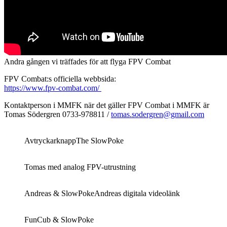
Andra gången vi träffades för att flyga FPV Combat
FPV Combat:s officiella webbsida:
https://www.fpv-combat.com/
Kontaktperson i MMFK när det gäller FPV Combat i MMFK är
Tomas Södergren 0733-978811 /
tomas.sodergren@gmail.com
Avtryckarknapp
The SlowPoke
Tomas med analog FPV-utrustning
Andreas & SlowPoke
Andreas digitala videolänk
FunCub & SlowPoke