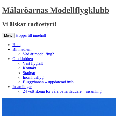
Mälaröarnas Modellflygklubb
Vi älskar radiostyrt!
Hoppa till innehåll
Meny
Hem
Bli medlem
Vad är modellflyg?
Om klubben
Vårt flygfält
Kontakt
Stadgar
Inomhusflyg
Buggybanan – uppdaterad info
Insamlingar
24 volt-skena för våra batteriladdare – insamling