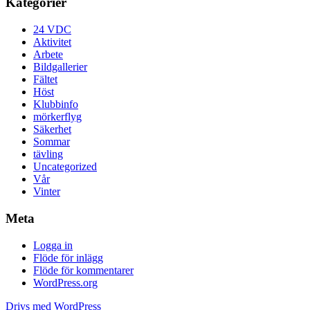
Kategorier
24 VDC
Aktivitet
Arbete
Bildgallerier
Fältet
Höst
Klubbinfo
mörkerflyg
Säkerhet
Sommar
tävling
Uncategorized
Vår
Vinter
Meta
Logga in
Flöde för inlägg
Flöde för kommentarer
WordPress.org
Drivs med WordPress