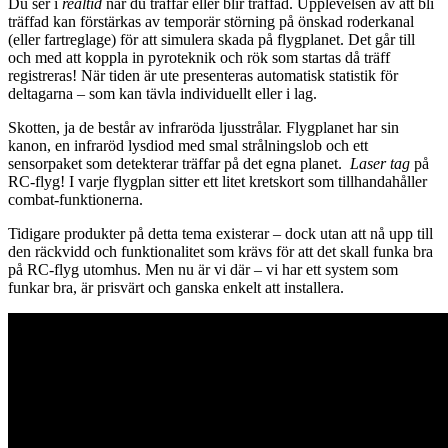
Du ser i
realtid
när du träffar eller blir träffad. Upplevelsen av att bli
träffad kan förstärkas av temporär störning på önskad roderkanal
(eller fartreglage) för att simulera skada på flygplanet. Det går till
och med att koppla in pyroteknik och rök som startas då träff
registreras! När tiden är ute presenteras automatisk statistik för
deltagarna – som kan tävla individuellt eller i lag.
Skotten, ja de består av infraröda ljusstrålar. Flygplanet har sin
kanon, en infraröd lysdiod med smal strålningslob och ett
sensorpaket som detekterar träffar på det egna planet.
Laser tag
på
RC-flyg! I varje flygplan sitter ett litet kretskort som tillhandahåller
combat-funktionerna.
Tidigare produkter på detta tema existerar – dock utan att nå upp till
den räckvidd och funktionalitet som krävs för att det skall funka bra
på RC-flyg utomhus. Men nu är vi där – vi har ett system som
funkar bra, är prisvärt och ganska enkelt att installera.