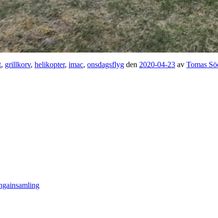
t
,
grillkorv
,
helikopter
,
imac
,
onsdagsflyg
den
2020-04-23
av
Tomas Sö
engainsamling