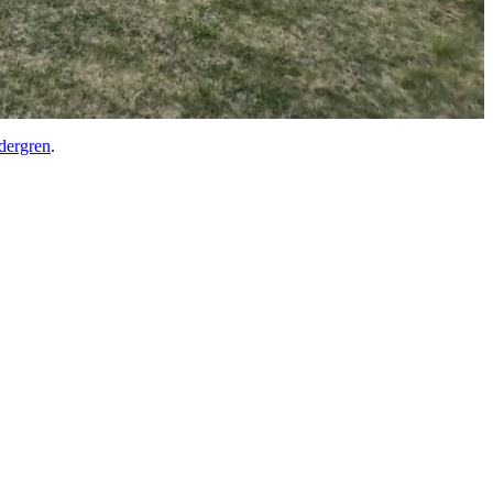
dergren
.