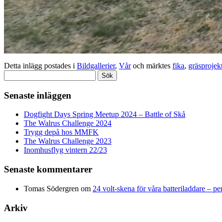
Detta inlägg postades i
Bildgallerier
,
Vår
och märktes
fika
,
gräsprojek
Sök
efter:
Senaste inläggen
Dogfight Days Spring Meetup 2024 – Battle of Skå
The Walrus Challenge 2024
Trygg depå hos MMFK
The Walrus Challenge 2023
Inomhusflyg vintern 22/23
Senaste kommentarer
Tomas Södergren
om
24 volt-skena för våra batteriladdare – p
Arkiv