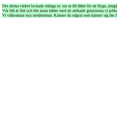
Det sköna vädret lockade många av oss ut till fältet för att flyga, umg
Vår fält är fint och blir ännu bättre med de utökade gräsytorna vi jobb
Vi välkomnar nya medlemmar. Känner du någon som känner sig lite fäl