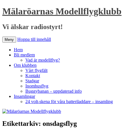
Mälaröarnas Modellflygklubb
Vi älskar radiostyrt!
Hoppa till innehåll
Meny
Hem
Bli medlem
Vad är modellflyg?
Om klubben
Vårt flygfält
Kontakt
Stadgar
Inomhusflyg
Buggybanan – uppdaterad info
Insamlingar
24 volt-skena för våra batteriladdare – insamling
Etikettarkiv:
onsdagsflyg