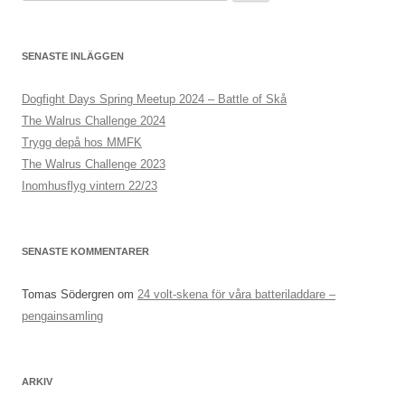
ö
k
e
SENASTE INLÄGGEN
f
t
Dogfight Days Spring Meetup 2024 – Battle of Skå
e
The Walrus Challenge 2024
r
Trygg depå hos MMFK
:
The Walrus Challenge 2023
Inomhusflyg vintern 22/23
SENASTE KOMMENTARER
Tomas Södergren
om
24 volt-skena för våra batteriladdare –
pengainsamling
ARKIV