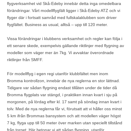
flygverksamhet vid Skå-Edeby innebär detta inga omedelbara
förändringar. Vårt modellflygfält ligger i Skå-Edeby ATZ och vi
flyger där i
fortsatt
samråd med fullskalaklubben som driver
flygfältet. Business as usual, alltså – upp till 120 meter.
Vissa förändringar i klubbens verksamhet och regler kan följa i
ett senare skede, exempelvis gällande riktlinjer med flygning av
modeller som väger mer än 7kg. Vi avvaktar överordnade
riktlinjer från SMFF.
För modellflyg i egen regi utanför klubbfältet men inom
Bromma kontrollzon, innebär de nya reglerna en stor lättnad.
Tidigare var sådan flygning endast tillåten under de tider då
Bromma flygplats var stängd, i praktiken innan kvart i sju på
morgonen, på lördag efter kl. 17 samt på söndag innan kvart i
tolv. Med de nya reglerna får vi, förutsatt att vi håller oss minst
5 km ifrån Brommas bansystem och att modellen väger högst
7 kg, flyga upp till 50 meter över marken utan speciellt tillstånd
från tornet. Här betonar vi att sådan flygning, utanför