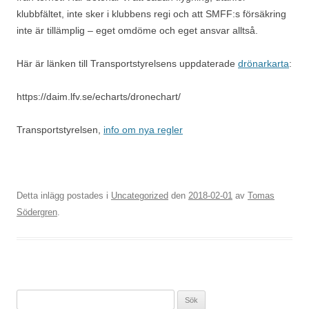
klubbfältet, inte sker i klubbens regi och att SMFF:s försäkring
inte är tillämplig – eget omdöme och eget ansvar alltså.
Här är länken till Transportstyrelsens uppdaterade
drönarkarta
:
https://daim.lfv.se/echarts/dronechart/
Transportstyrelsen,
info om nya regler
Detta inlägg postades i
Uncategorized
den
2018-02-01
av
Tomas
Södergren
.
S