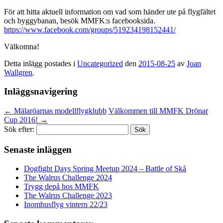
För att hitta aktuell information om vad som händer ute på flygfältet
och byggybanan, besök MMFK:s facebooksida.
https://www.facebook.com/groups/519234198152441/
Välkomna!
Detta inlägg postades i
Uncategorized
den
2015-08-25
av
Joan
Wallgren
.
Inläggsnavigering
←
Mälaröarnas modellflygklubb
Välkommen till MMFK Drönar
Cup 2016!
→
Sök efter:
Senaste inläggen
Dogfight Days Spring Meetup 2024 – Battle of Skå
The Walrus Challenge 2024
Trygg depå hos MMFK
The Walrus Challenge 2023
Inomhusflyg vintern 22/23