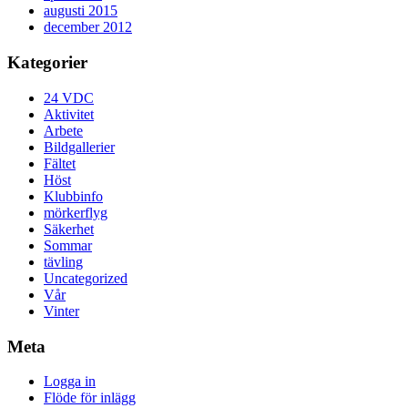
augusti 2015
december 2012
Kategorier
24 VDC
Aktivitet
Arbete
Bildgallerier
Fältet
Höst
Klubbinfo
mörkerflyg
Säkerhet
Sommar
tävling
Uncategorized
Vår
Vinter
Meta
Logga in
Flöde för inlägg