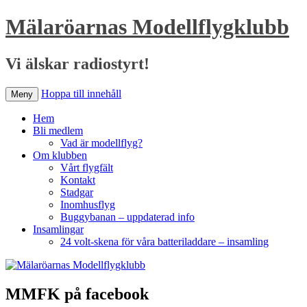
Mälaröarnas Modellflygklubb
Vi älskar radiostyrt!
Hoppa till innehåll
Meny
Hem
Bli medlem
Vad är modellflyg?
Om klubben
Vårt flygfält
Kontakt
Stadgar
Inomhusflyg
Buggybanan – uppdaterad info
Insamlingar
24 volt-skena för våra batteriladdare – insamling
MMFK på facebook